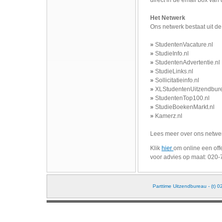
Het Netwerk
Ons netwerk bestaat uit d
»
StudentenVacature.nl
»
StudieInfo.nl
»
StudentenAdvertentie.nl
»
StudieLinks.nl
»
Sollicitatieinfo.nl
»
XLStudentenUitzendbure
»
StudentenTop100.nl
»
StudieBoekenMarkt.nl
»
Kamerz.nl
Lees meer over ons netwe
Klik
hier
om online een offe
voor advies op maat: 020
Parttime Uitzendbureau - (t) 0