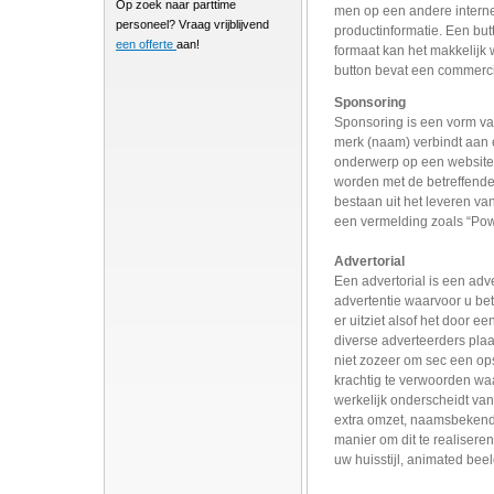
Op zoek naar parttime
men op een andere interne
personeel? Vraag vrijblijvend
productinformatie. Een butt
een offerte
aan!
formaat kan het makkelijk 
button bevat een commerc
Sponsoring
Sponsoring is een vorm van
merk (naam) verbindt aan 
onderwerp op een website.
worden met de betreffende
bestaan uit het leveren van
een vermelding zoals “Po
Advertorial
Een advertorial is een adver
advertentie waarvoor u be
er uitziet alsof het door e
diverse adverteerders plaa
niet zozeer om sec een op
krachtig te verwoorden waa
werkelijk onderscheidt van 
extra omzet, naamsbekendhe
manier om dit te realisere
uw huisstijl, animated beel