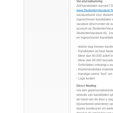
Vacatureplaatsing
Zelf kandidaten werven? Da
www.StudentenVacature.
vacaturebank voor student
ingeschreven kandidaten 
vacature direct onder de a
account op StudentenVacatu
StudentenVacature.NL. Uw v
en ingeschreven kandidaten 
- Iedere dag nieuwe kand
- Kandidaten uit heel Ned
- Meer dan 60.000 actief 
- Meer dan 60.000 bezoek
- Sollicitaties ontvangt u 
- Klantvriendelijke onders
- Handige online "tool" om
- Lage kosten
Direct Mailing
Via een gepersonaliseerde
selectie van kandidaten u
de hand van de door u opg
bijvoorbeeld selecteren op:
(werk) voorkeuren en werk
direct in de email box van