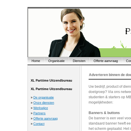
Home
Organisatie
Diensten
Offerte aanvraag
Con
Adverteren binnen de d
XL Parttime Uitzendbureau
Uw bedrijf, product of die
XL Parttime Uitzendbureau
doelgroep? Via ons netwer
studenten & starters op 
»
De organisatie
mogelijkheden:
»
Onze diensten
»
Werkwijze
Banners & buttons
»
Partners
De banner is een veel voo
»
Offerte aanvraag
standaard banner heeft ee
»
Contact
het scherm geplaatst. Het 